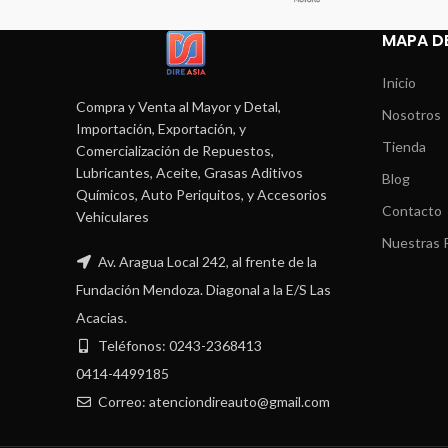
MAPA DE
Inicio
Compra y Venta al Mayor y Detal,
Nosotros
Importación, Exportación, y
Tienda
Comercialización de Repuestos,
Lubricantes, Aceite, Grasas Aditivos
Blog
Químicos, Auto Periquitos, y Accesorios
Contacto
Vehiculares
Nuestras P
Av. Aragua Local 242, al frente de la
Fundación Mendoza. Diagonal a la E/S Las
Acacias.
Teléfonos: 0243-2368413
0414-4499185
Correo: atenciondireauto@gmail.com