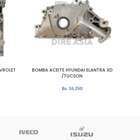
VROLET
BOMBA ACEITE HYUNDAI ELANTRA XD
BOMB
AÑADIR AL CARRITO
LEER MÁ
/TUCSON
Bs.
55.250