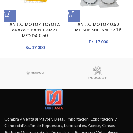
ANILLO MOTOR TOYOTA
ANILLO MOTOR 0.50
ARAYA – BABY CAMRY
MITSUBISHI LANCER 1,6
MEDIDA 0,50
Bs.
17.000
Bs.
17.000
Compra y Venta al Mayor y Detal, Importación, Exportación, y
Comercialización de Repuestos, Lubricantes, Aceite, Grasas
Aditivos Químicos, Auto Periquitos, y Accesorios Vehiculares