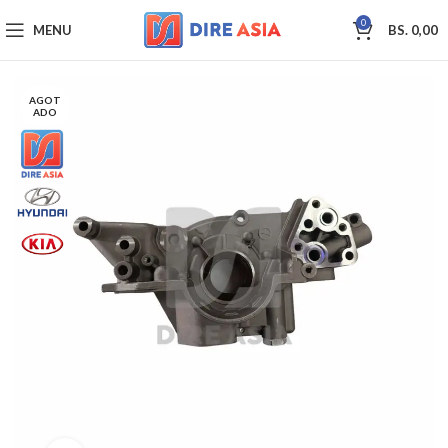
0
MENU
BS.
0,00
AGOT
ADO