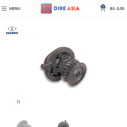
0
MENU
BS.
0,00
Click to enlarge