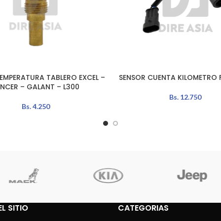
EMPERATURA TABLERO EXCEL –
SENSOR CUENTA KILOMETRO 
L CARRITO
LEER MÁS
ANCER – GALANT – L300
Bs.
12.750
Bs.
4.250
L SITIO
CATEGORIAS