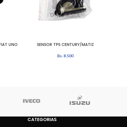
FIAT UNO
SENSOR TPS CENTURY/MATIZ
SENSOR
LEER MÁS
LEER MÁ
Bs.
8.500
CATEGORIAS