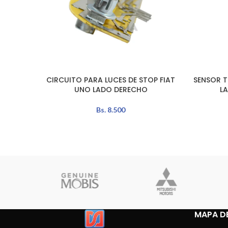
CIRCUITO PARA LUCES DE STOP FIAT
SENSOR T
LEER MÁS
AÑADIR A
UNO LADO DERECHO
L
Bs.
8.500
MAPA DE