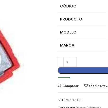
CÓDIGO
PRODUCTO
MODELO
MARCA
Comparar
añadir a fav
SKU:
96187093
Categoría:
Partes Eléctricas