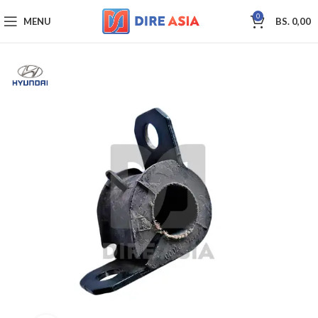
0
MENU
BS.
0,00