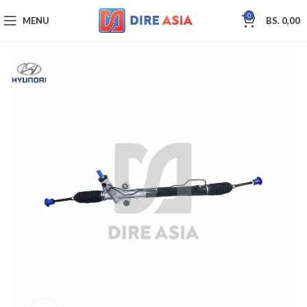
0
MENU
BS.
0,00