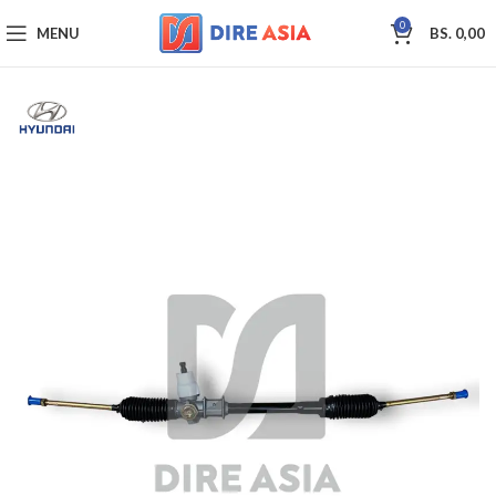
0
MENU
BS.
0,00