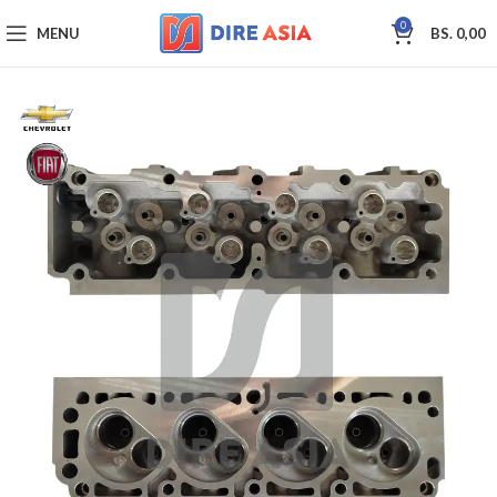
0
MENU
BS.
0,00