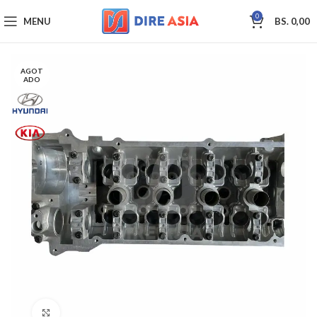
0
MENU
BS.
0,00
AGOT
ADO
Click to enlarge