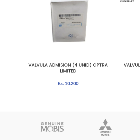
VALVULA ADMISION (4 UNID) OPTRA
VALVUL
AÑADIR AL CARRITO
LEER MÁS
LIMITED
Bs.
10.200