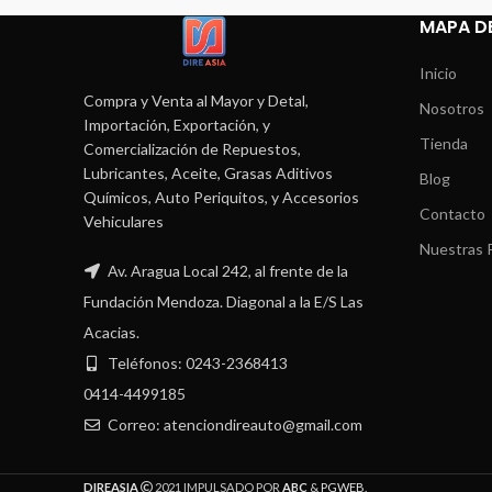
MAPA DE
Inicio
Compra y Venta al Mayor y Detal,
Nosotros
Importación, Exportación, y
Tienda
Comercialización de Repuestos,
Lubricantes, Aceite, Grasas Aditivos
Blog
Químicos, Auto Periquitos, y Accesorios
Contacto
Vehiculares
Nuestras P
Av. Aragua Local 242, al frente de la
Fundación Mendoza. Diagonal a la E/S Las
Acacias.
Teléfonos: 0243-2368413
0414-4499185
Correo: atenciondireauto@gmail.com
DIREASIA
2021 IMPULSADO POR
ABC
&
PGWEB
.