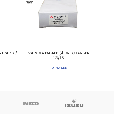
NTRA XD /
VALVULA ESCAPE (4 UNID) LANCER
VALVU
LEER MÁS
LEER MÁ
1.3/1.5
Bs.
13.600