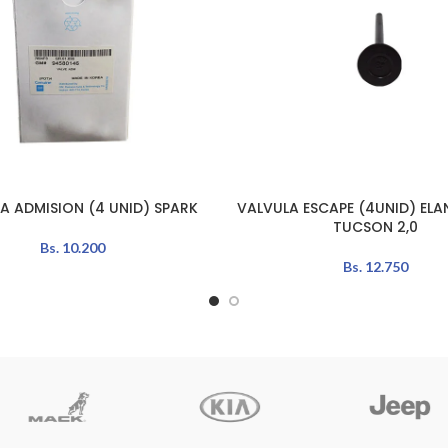
A ADMISION (4 UNID) SPARK
VALVULA ESCAPE (4UNID) ELA
AÑADIR AL CARRITO
TUCSON 2,0
Bs.
10.200
Bs.
12.750