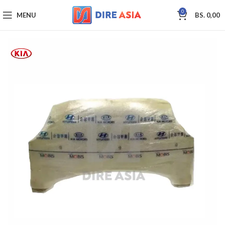
0
MENU
BS.
0,00