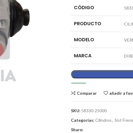
CÓDIGO
583
PRODUCTO
CIL
MODELO
VER
MARCA
DIR
Comparar
añadir a fav
SKU:
58330-25000
Categorías:
Cilindros
,
Sist Fren
Share: