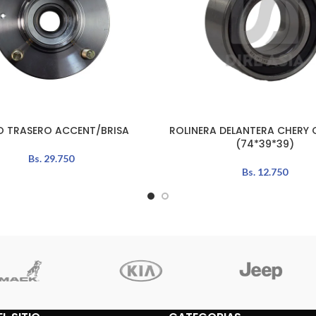
 TRASERO ACCENT/BRISA
ROLINERA DELANTERA CHERY
AÑADIR AL CARRITO
(74*39*39)
Bs.
29.750
Bs.
12.750