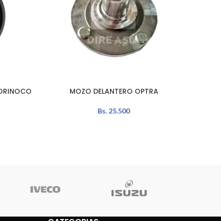
 ORINOCO
MOZO DELANTERO OPTRA
M
AÑADIR AL CARRITO
AÑADIR 
Bs.
25.500