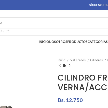
SÍGUENOS EN
SELECCIONAR CATEGORÍA
INICIO
NOSOTROS
PRODUCTOS
CATEGORÍAS
Inicio
Sist Frenos
Cilindros
CILINDRO F
VERNA/ACC
Bs.
12.750