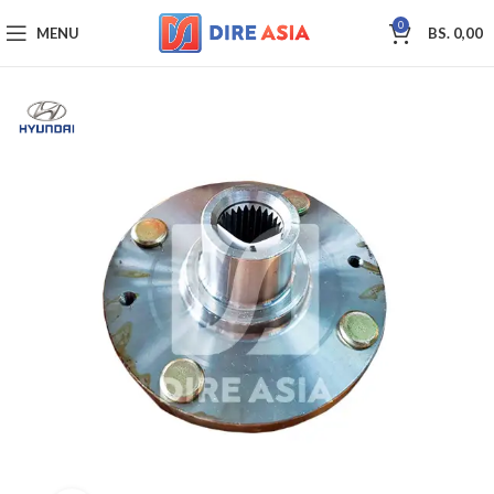
0
MENU
BS.
0,00