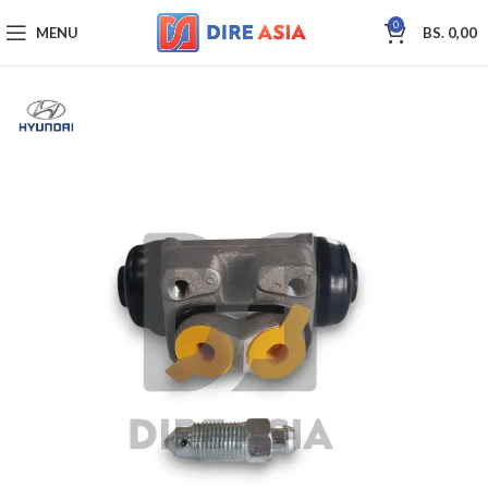
0
MENU
BS.
0,00