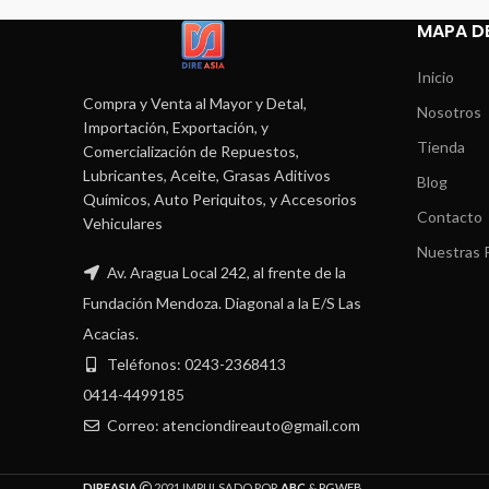
MAPA DE
Inicio
Compra y Venta al Mayor y Detal,
Nosotros
Importación, Exportación, y
Tienda
Comercialización de Repuestos,
Lubricantes, Aceite, Grasas Aditivos
Blog
Químicos, Auto Periquitos, y Accesorios
Contacto
Vehiculares
Nuestras P
Av. Aragua Local 242, al frente de la
Fundación Mendoza. Diagonal a la E/S Las
Acacias.
Teléfonos: 0243-2368413
0414-4499185
Correo: atenciondireauto@gmail.com
DIREASIA
2021 IMPULSADO POR
ABC
&
PGWEB
.