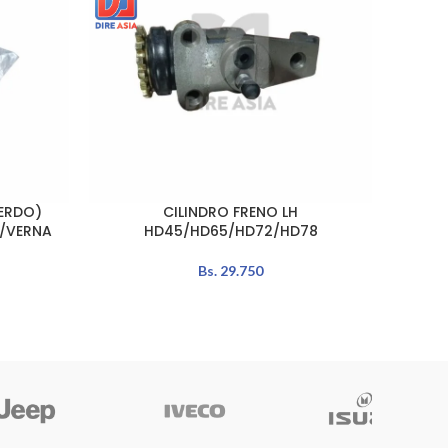
IERDO)
CILINDRO FRENO LH
CIL
LEER MÁS
AÑADIR 
D/VERNA
HD45/HD65/HD72/HD78
HYUN
Bs.
29.750