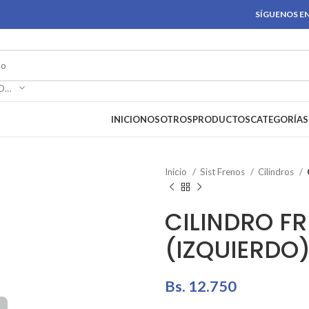
SÍGUENOS EN
SELECCIONAR CATEGORÍA
INICIO
NOSOTROS
PRODUCTOS
CATEGORÍAS
Inicio
Sist Frenos
Cilindros
CILINDRO F
(IZQUIERDO)
Bs.
12.750