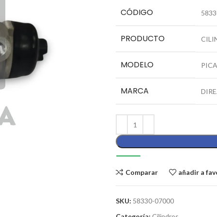
CÓDIGO
5833
PRODUCTO
CILI
MODELO
PIC
MARCA
DIRE
Comparar
añadir a fav
SKU:
58330-07000
Categoría:
Cilindros