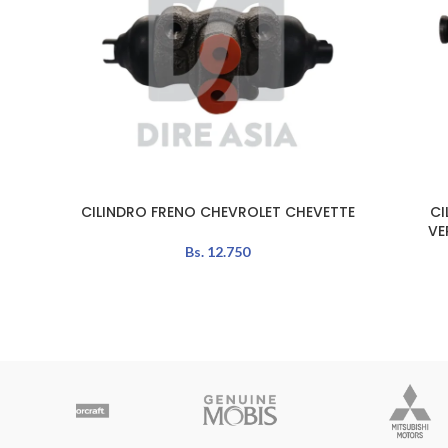
CILINDRO FRENO CHEVROLET CHEVETTE
CI
AÑADIR AL CARRITO
AÑADIR A
VE
Bs.
12.750