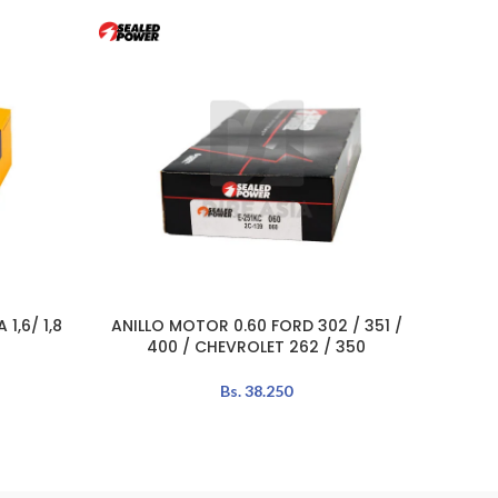
1,6/ 1,8
ANILLO MOTOR 0.60 FORD 302 / 351 /
AÑADIR AL CARRITO
AÑADIR 
400 / CHEVROLET 262 / 350
Bs.
38.250