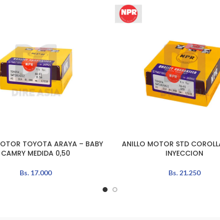
MOTOR TOYOTA ARAYA – BABY
ANILLO MOTOR STD COROLLA 
L CARRITO
AÑADIR AL CARRITO
CAMRY MEDIDA 0,50
INYECCION
Bs.
17.000
Bs.
21.250