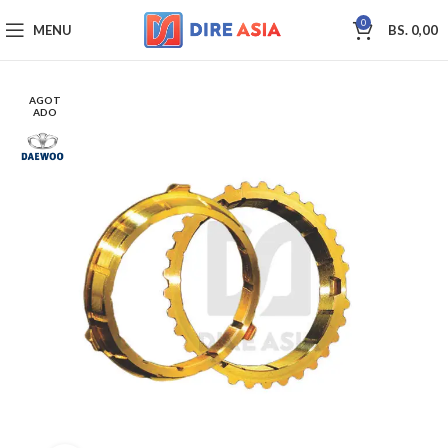
0
MENU
BS.
0,00
AGOT
ADO