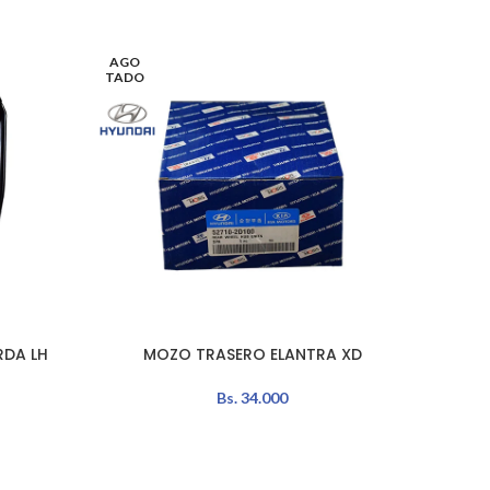
AGO
TADO
RDA LH
MOZO TRASERO ELANTRA XD
TERMIN
LEER MÁS
AÑADIR 
Bs.
34.000