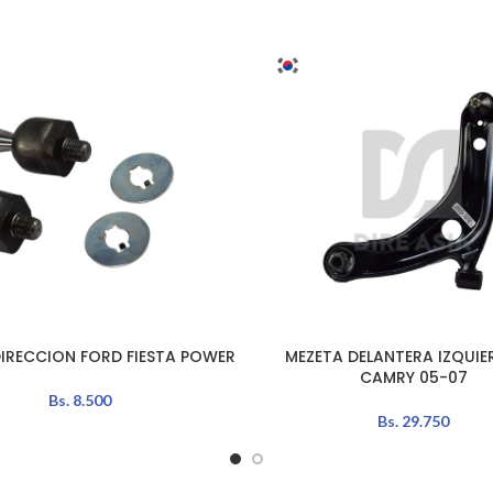
IRECCION FORD FIESTA POWER
MEZETA DELANTERA IZQUIE
L CARRITO
AÑADIR AL CARRITO
CAMRY 05-07
Bs.
8.500
Bs.
29.750