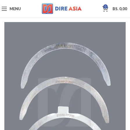
0
MENU
BS.
0,00