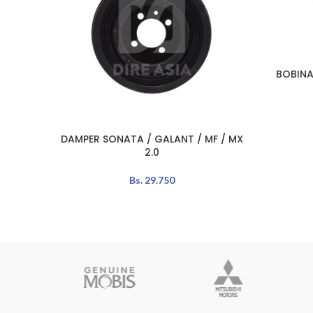
BOBINA
AÑADIR A
DAMPER SONATA / GALANT / MF / MX
AÑADIR AL CARRITO
2.0
Bs.
29.750