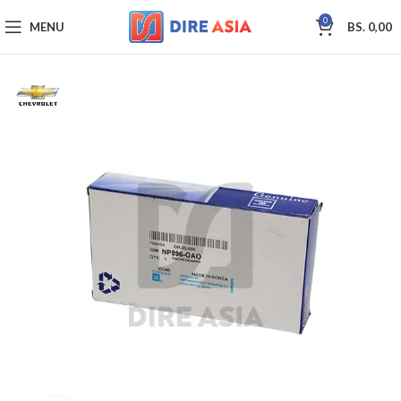
0
MENU
BS.
0,00