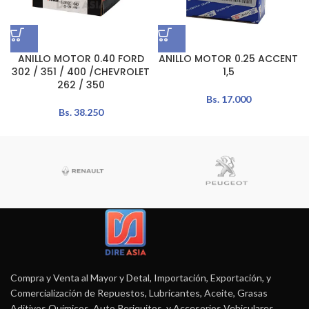
ANILLO MOTOR 0.40 FORD
ANILLO MOTOR 0.25 ACCENT
302 / 351 / 400 /CHEVROLET
1,5
262 / 350
Bs.
17.000
Bs.
38.250
Compra y Venta al Mayor y Detal, Importación, Exportación, y
Comercialización de Repuestos, Lubricantes, Aceite, Grasas
Aditivos Químicos, Auto Periquitos, y Accesorios Vehiculares