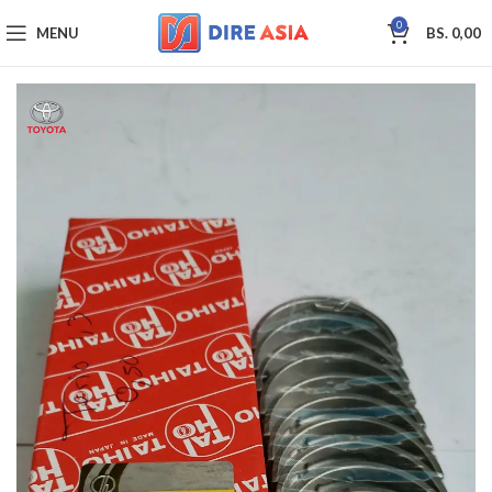
0
MENU
BS.
0,00