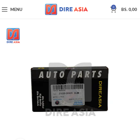
0
MENU
BS.
0,00