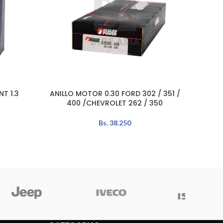
T 1.3
ANILLO MOTOR 0.30 FORD 302 / 351 /
ANIL
AÑADIR AL CARRITO
AÑADIR 
400 /CHEVROLET 262 / 350
Bs.
38.250