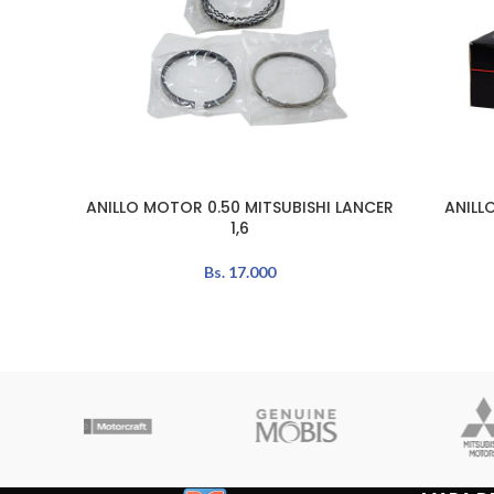
ANILLO MOTOR 0.50 MITSUBISHI LANCER
ANILL
AÑADIR AL CARRITO
LEER MÁS
1,6
Bs.
17.000