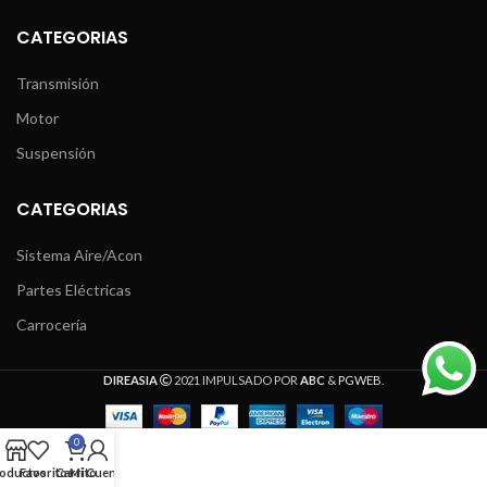
CATEGORIAS
Transmisión
Motor
Suspensión
CATEGORIAS
Sistema Aire/Acon
Partes Eléctricas
Carrocería
DIREASIA
2021 IMPULSADO POR
ABC
&
PGWEB
.
0
oductos
Favoritos
Carrito
Mi Cuenta