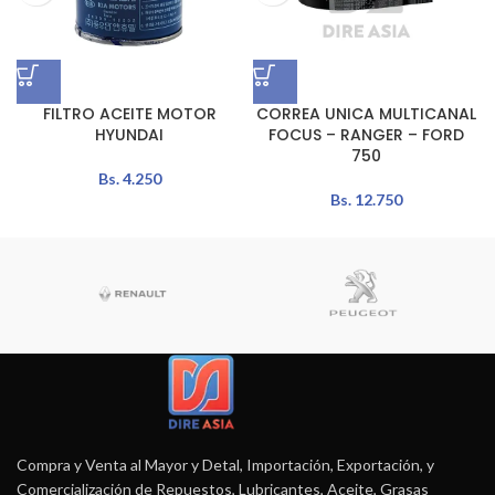
FILTRO ACEITE MOTOR
CORREA UNICA MULTICANAL
HYUNDAI
FOCUS – RANGER – FORD
750
Bs.
4.250
Bs.
12.750
Compra y Venta al Mayor y Detal, Importación, Exportación, y
Comercialización de Repuestos, Lubricantes, Aceite, Grasas