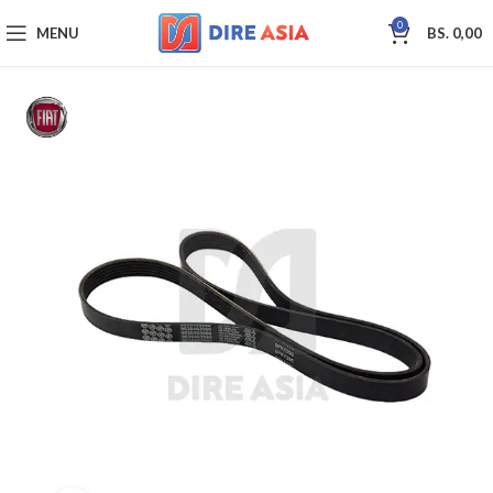
0
MENU
BS.
0,00