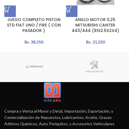
JUEGO COMPLETO PISTON
ANILLO MOTOR 0,25
STD FIAT UNO / FIRE ( CON
MITSUBISHI CANTER
PASADOR )
443/444 (91X2.5X2X4)
Bs.
38.250
Bs.
21.250
Compra y Venta al Mayor y Detal, Importación, Exportación, y
Comercialización de Repuestos, Lubricantes, Aceite, Grasas
Aditivos Químicos, Auto Periquitos, y Accesorios Vehiculares