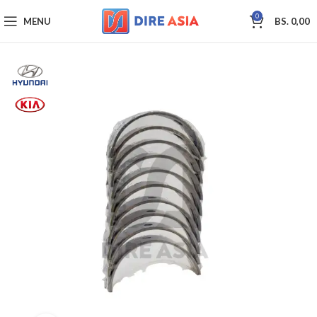
0
MENU
BS.
0,00