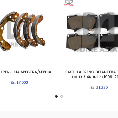
FRENO KIA SPECTRA/SEPHIA
PASTILLA FRENO DELANTERA
L CARRITO
AÑADIR AL CARRITO
HILUX / 4RUNER (1999-2
Bs.
17.000
Bs.
21.250