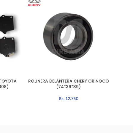
 TOYOTA
ROLINERA DELANTERA CHERY ORINOCO
MOZO
AÑADIR AL CARRITO
AÑADIR 
008)
(74*39*39)
Bs.
12.750