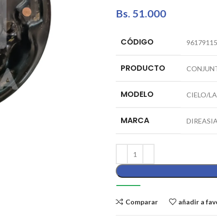
Bs.
51.000
CÓDIGO
9617911
PRODUCTO
CONJUNT
MODELO
CIELO/L
MARCA
DIREASI
Comparar
añadir a fav