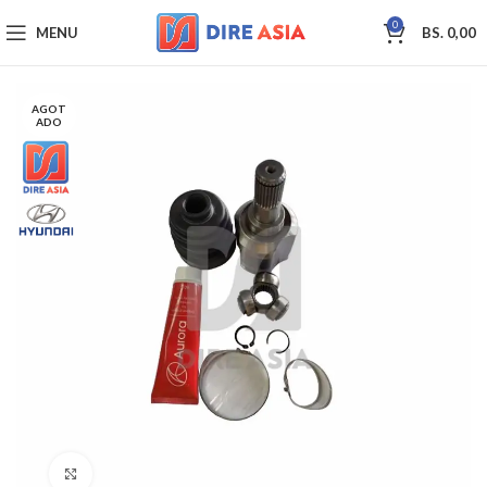
0
MENU
BS.
0,00
AGOT
ADO
Click to enlarge