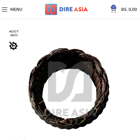
0
MENU
BS.
0,00
AGOT
ADO