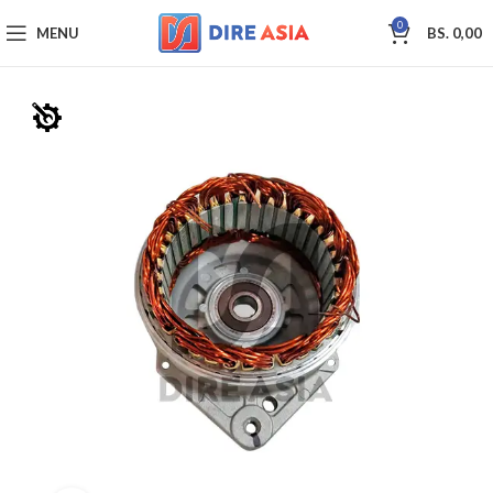
0
MENU
BS.
0,00