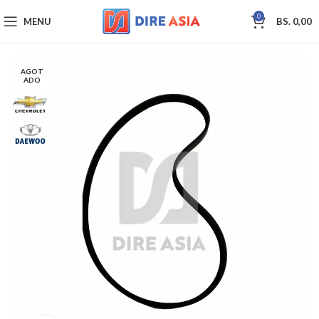
0
MENU
BS.
0,00
AGOT
ADO