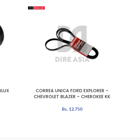
ILUX
CORREA UNICA FORD EXPLORER –
FILTRO
AÑADIR AL CARRITO
AÑADIR 
CHEVROLET BLAZER – CHEROKEE KK
Bs.
12.750