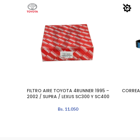
FILTRO AIRE TOYOTA 4RUNNER 1995 –
CORREA
AÑADIR AL CARRITO
AÑADIR A
2002 / SUPRA / LEXUS SC300 Y SC400
Bs.
11.050