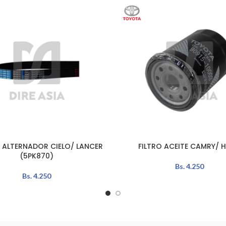
 ALTERNADOR CIELO/ LANCER
FILTRO ACEITE CAMRY/ H
L CARRITO
AÑADIR AL CARRITO
(5PK870)
Bs.
4.250
Bs.
4.250