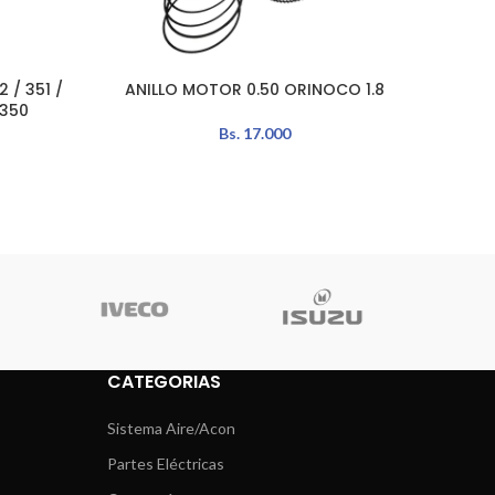
 / 351 /
ANILLO MOTOR 0.50 ORINOCO 1.8
ANI
AÑADIR AL CARRITO
AÑADIR 
 350
Bs.
17.000
CATEGORIAS
Sistema Aire/Acon
Partes Eléctricas