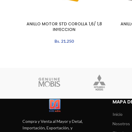
ANILLO MOTOR STD COROLLA 1,6/ 1,8
ANIL
AÑADIR AL CARRITO
AÑADIR A
INYECCION
Bs.
21.250
MAPA DE
Inicio
Compra y Venta al Mayor y Detal,
Nosotros
Importación, Exportación, y