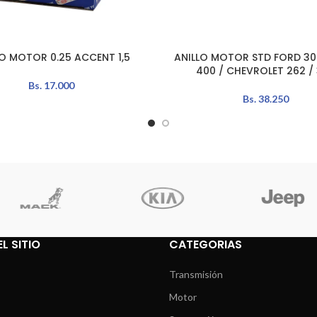
LO MOTOR 0.25 ACCENT 1,5
ANILLO MOTOR STD FORD 302
L CARRITO
AÑADIR AL CARRITO
400 / CHEVROLET 262 /
Bs.
17.000
Bs.
38.250
L SITIO
CATEGORIAS
Transmisión
Motor