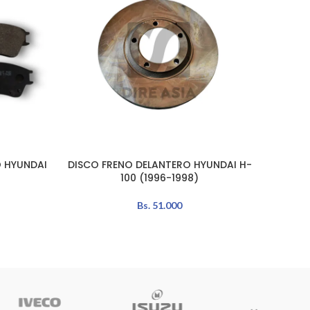
O HYUNDAI
DISCO FRENO DELANTERO HYUNDAI H-
MOZO 
AÑADIR AL CARRITO
AÑADIR 
100 (1996-1998)
Bs.
51.000