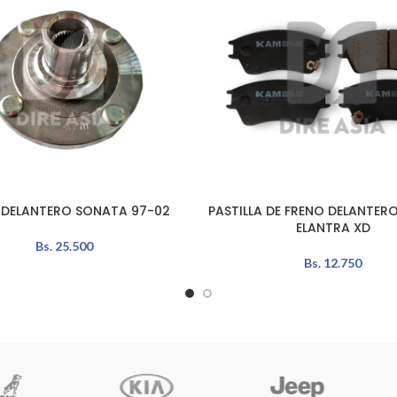
DELANTERO SONATA 97-02
PASTILLA DE FRENO DELANTER
L CARRITO
AÑADIR AL CARRITO
ELANTRA XD
Bs.
25.500
Bs.
12.750