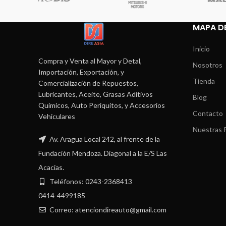
MAPA DE
Inicio
Compra y Venta al Mayor y Detal,
Nosotros
Importación, Exportación, y
Tienda
Comercialización de Repuestos,
Lubricantes, Aceite, Grasas Aditivos
Blog
Químicos, Auto Periquitos, y Accesorios
Contacto
Vehiculares
Nuestras P
Av. Aragua Local 242, al frente de la
Fundación Mendoza. Diagonal a la E/S Las
Acacias.
Teléfonos: 0243-2368413
0414-4499185
Correo: atenciondireauto@gmail.com