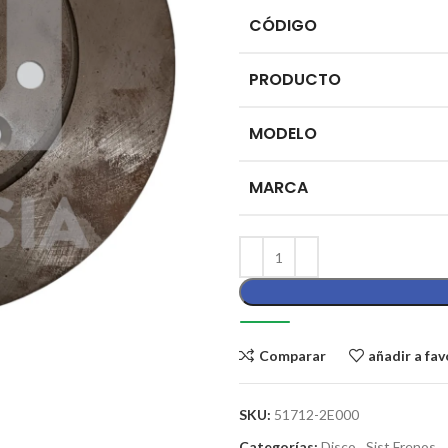
CÓDIGO
PRODUCTO
MODELO
MARCA
Comparar
añadir a fav
SKU:
51712-2E000
Categorías:
Disco
,
Sist Frenos