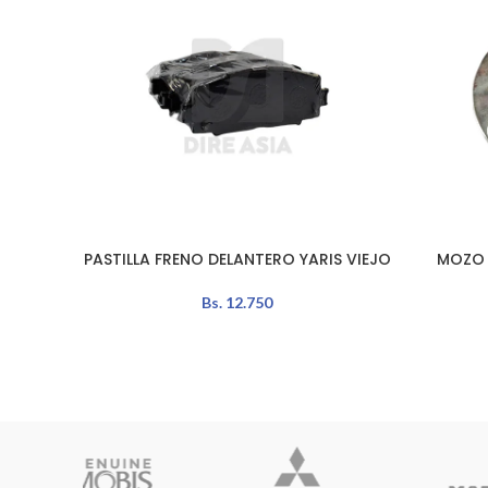
PASTILLA FRENO DELANTERO YARIS VIEJO
MOZO 
AÑADIR AL CARRITO
AÑADIR A
Bs.
12.750