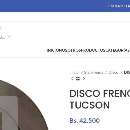
SÍGUENOS EN
SELECCIONAR CATEGORÍA
INICIO
NOSOTROS
PRODUCTOS
CATEGORÍAS
Inicio
Sist Frenos
Disco
DI
DISCO FREN
TUCSON
Bs.
42.500