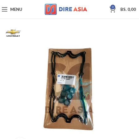
0
MENU
BS.
0,00