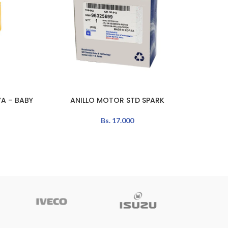
A – BABY
ANILLO MOTOR STD SPARK
ANILL
AÑADIR AL CARRITO
AÑADIR 
4
Bs.
17.000