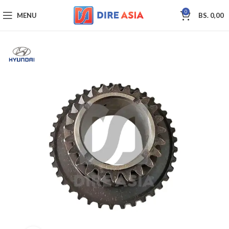
0
MENU
BS.
0,00