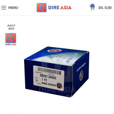
0
MENU
BS.
0,00
AGOT
ADO