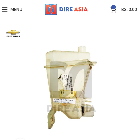
0
MENU
BS.
0,00