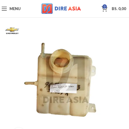
0
MENU
BS.
0,00