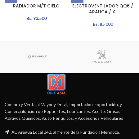
RADIADOR M/T CIELO
ELECTROVENTILADOR QQ6 /
ARAUCA / X1
Bs.
93.500
Bs.
85.000
Compra y Venta al Mayor y Detal, Importación, Exportación, y
Comercialización de Repuestos, Lubricantes, Aceite, Grasas
Aditivos Químicos, Auto Periquitos, y Accesorios Vehiculares
Av. Aragua Local 242, al frente de la Fundación Mendoza.