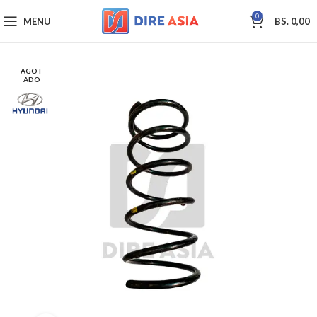
0
MENU
BS.
0,00
AGOT
ADO