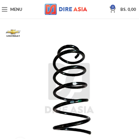
0
MENU
BS.
0,00