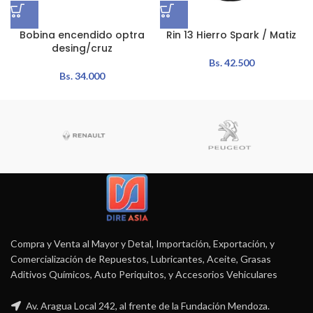
Bobina encendido optra
Rin 13 Hierro Spark / Matiz
desing/cruz
Bs.
42.500
Bs.
34.000
Compra y Venta al Mayor y Detal, Importación, Exportación, y
Comercialización de Repuestos, Lubricantes, Aceite, Grasas
Aditivos Químicos, Auto Periquitos, y Accesorios Vehiculares
Av. Aragua Local 242, al frente de la Fundación Mendoza.