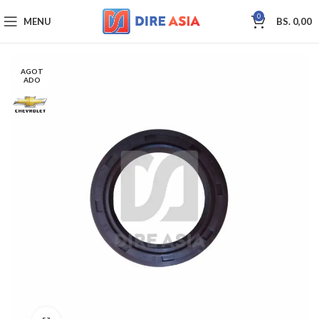
0
MENU
BS.
0,00
AGOT
ADO