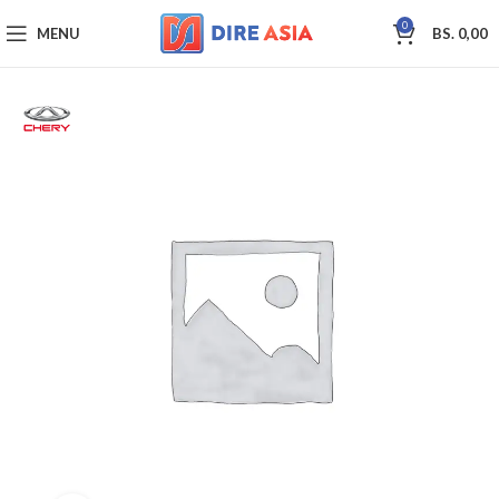
0
MENU
BS.
0,00