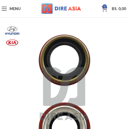
0
MENU
BS.
0,00