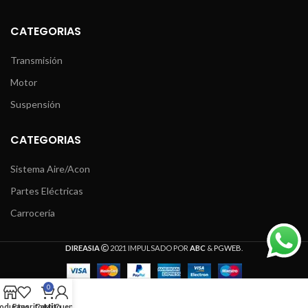
CATEGORIAS
Transmisión
Motor
Suspensión
CATEGORIAS
Sistema Aire/Acon
Partes Eléctricas
Carrocería
DIREASIA
2021 IMPULSADO POR
ABC
&
PGWEB
.
0
oductos
Favoritos
Carrito
Mi Cuenta