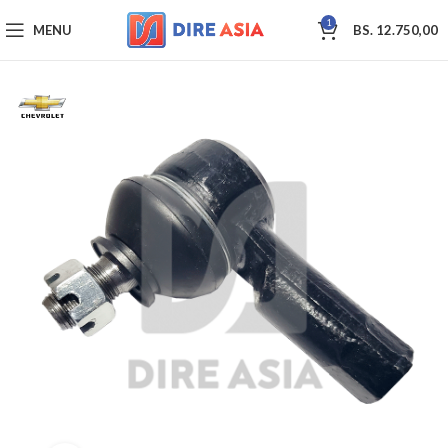
1
MENU
BS.
12.750,00