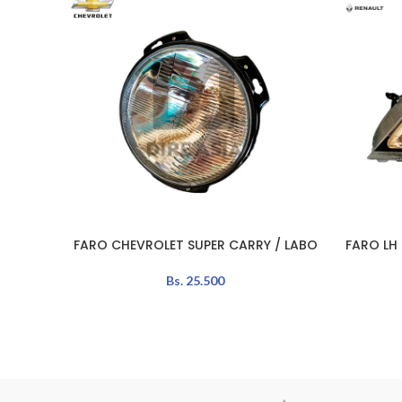
FARO CHEVROLET SUPER CARRY / LABO
FARO LH
AÑADIR AL CARRITO
AÑADIR A
Bs.
25.500