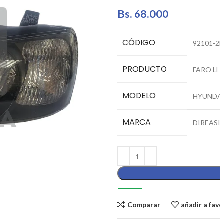
Bs.
68.000
CÓDIGO
92101-
PRODUCTO
FARO LH
MODELO
HYUNDA
MARCA
DIREAS
Comparar
añadir a fav