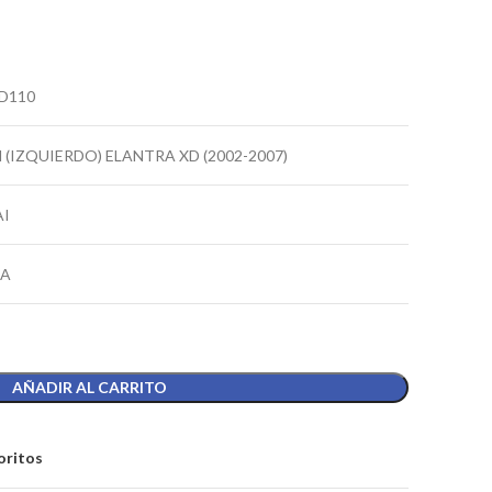
2D110
 (IZQUIERDO) ELANTRA XD (2002-2007)
I
IA
AÑADIR AL CARRITO
oritos