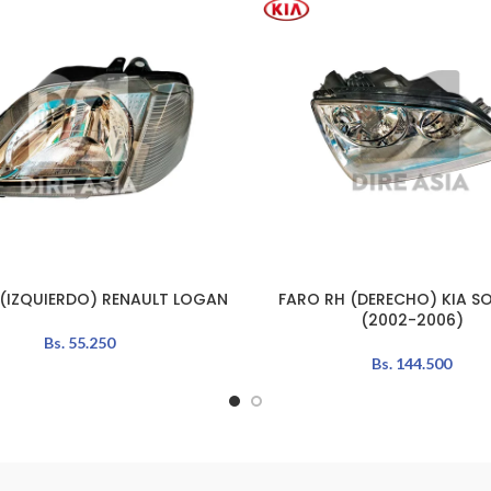
 (IZQUIERDO) RENAULT LOGAN
FARO RH (DERECHO) KIA S
L CARRITO
AÑADIR AL CARRITO
(2002-2006)
Bs.
55.250
Bs.
144.500