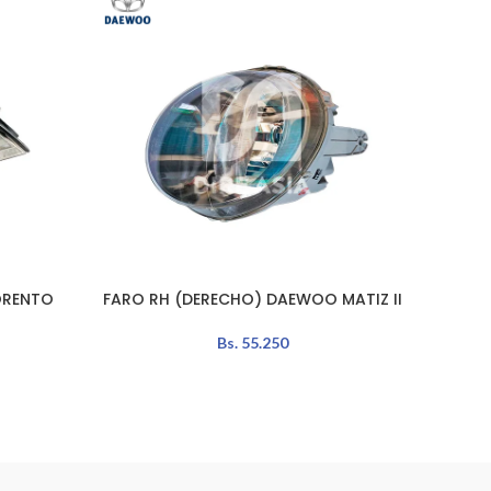
ORENTO
FARO RH (DERECHO) DAEWOO MATIZ II
STOP
AÑADIR AL CARRITO
AÑADIR 
Bs.
55.250