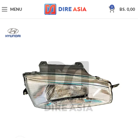
0
MENU
BS.
0,00