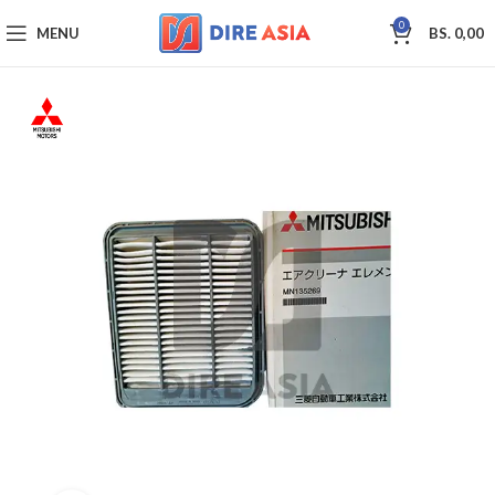
0
MENU
BS.
0,00