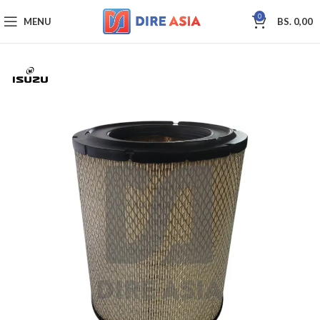
0
MENU
BS.
0,00