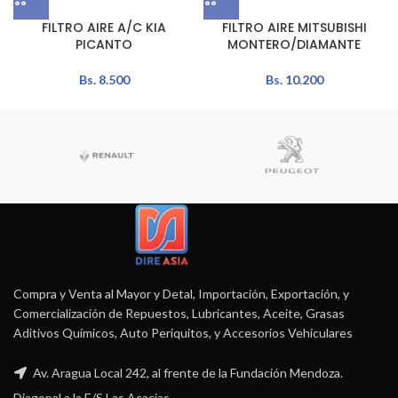
FILTRO AIRE A/C KIA
FILTRO AIRE MITSUBISHI
PICANTO
MONTERO/DIAMANTE
Bs.
8.500
Bs.
10.200
Compra y Venta al Mayor y Detal, Importación, Exportación, y
Comercialización de Repuestos, Lubricantes, Aceite, Grasas
Aditivos Químicos, Auto Periquitos, y Accesorios Vehiculares
Av. Aragua Local 242, al frente de la Fundación Mendoza.
Diagonal a la E/S Las Acacias.